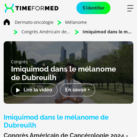
S'identifier
Dermato-oncologie
Mélanome
Congrès Américain de Cancérologie 2024 - Mélanome
Imiquimod dans le mélanome de Dubreuilh
Congrès
Imiquimod dans le mélanome
de Dubreuilh
Lire la vidéo
En savoir +
Imiquimod dans le mélanome de
Dubreuilh
Congrès Américain de Cancérologie 2024 -