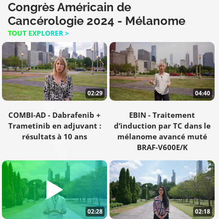
Congrès Américain de
Cancérologie 2024 - Mélanome
TOUT EXPLORER >
02:29
04:40
COMBI-AD - Dabrafenib +
EBIN - Traitement
Trametinib en adjuvant :
d’induction par TC dans le
résultats à 10 ans
mélanome avancé muté
BRAF-V600E/K
02:28
02:18