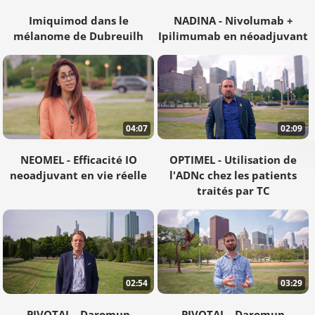
Imiquimod dans le
NADINA - Nivolumab +
mélanome de Dubreuilh
Ipilimumab en néoadjuvant
04:07
02:09
NEOMEL - Efficacité IO
OPTIMEL - Utilisation de
neoadjuvant en vie réelle
l'ADNc chez les patients
traités par TC
02:54
03:29
PIVOTAL - Daromun
PIVOTAL - Daromun