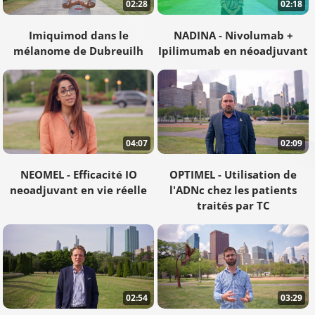
02:28
02:18
Imiquimod dans le
NADINA - Nivolumab +
mélanome de Dubreuilh
Ipilimumab en néoadjuvant
04:07
02:09
NEOMEL - Efficacité IO
OPTIMEL - Utilisation de
neoadjuvant en vie réelle
l'ADNc chez les patients
traités par TC
02:54
03:29