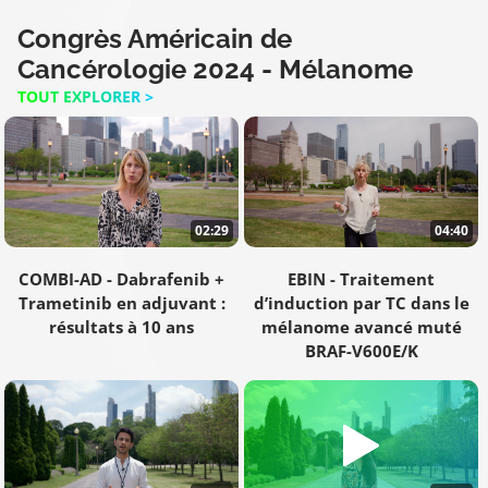
Congrès Américain de
Cancérologie 2024 - Mélanome
TOUT EXPLORER >
02:29
04:40
COMBI-AD - Dabrafenib +
EBIN - Traitement
Trametinib en adjuvant :
d’induction par TC dans le
résultats à 10 ans
mélanome avancé muté
BRAF-V600E/K