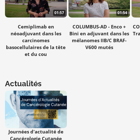
01:57
01:54
Cemiplimab en
COLUMBUS-AD - Enco +
CO
néoadjuvant dans les
Bini en adjuvant dans les
Tr
carcinomes
mélanomes IIB/C BRAF-
basocellulaires de la tête
V600 mutés
et du cou
Actualités
Journées d'actualité de
Cancérologie Cutanée