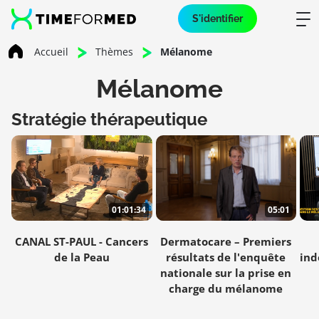
S'identifier
Accueil
Thèmes
Mélanome
Mélanome
Stratégie thérapeutique
01:01:34
05:01
CANAL ST-PAUL - Cancers
Dermatocare – Premiers
de la Peau
résultats de l'enquête
ind
nationale sur la prise en
charge du mélanome