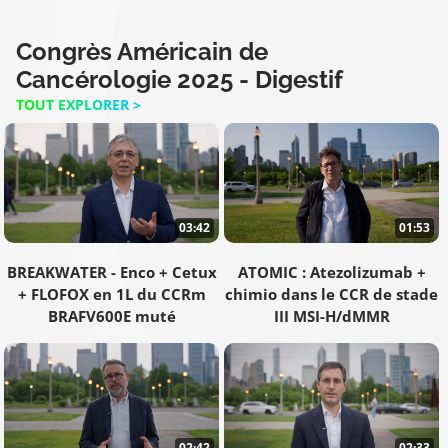
Congrès Américain de
Cancérologie 2025 - Digestif
TOUT EXPLORER >
03:42
01:53
BREAKWATER - Enco + Cetux
ATOMIC : Atezolizumab +
+ FLOFOX en 1L du CCRm
chimio dans le CCR de stade
BRAFV600E muté
III MSI-H/dMMR
02:42
02:33