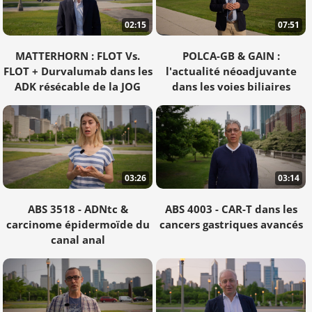
02:15
07:51
MATTERHORN : FLOT Vs.
POLCA-GB & GAIN :
FLOT + Durvalumab dans les
l'actualité néoadjuvante
ADK résécable de la JOG
dans les voies biliaires
03:26
03:14
ABS 3518 - ADNtc &
ABS 4003 - CAR-T dans les
carcinome épidermoïde du
cancers gastriques avancés
canal anal