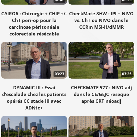
CAIRO6 : Chirurgie + CHIP +/-
CheckMate 8HW : IPI + NIVO
ChT péri-op pour la
vs. ChT ou NIVO dans le
carcinose péritonéale
CCRm MSI-H/dMMR
colorectale résécable
03:23
03:25
DYNAMIC III : Essai
CHECKMATE 577 : NIVO adj
d’escalade chez les patients
dans le CE/GEJC réséqué
opérés CC stade III avec
après CRT néoadj
ADNtc+