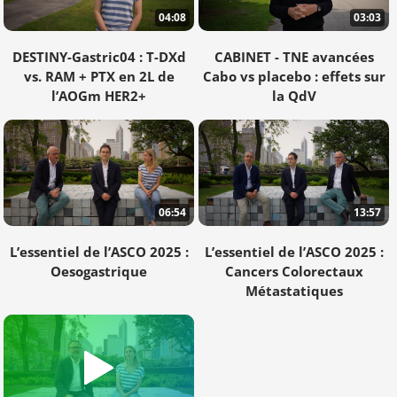
04:08
03:03
DESTINY-Gastric04 : T-DXd
CABINET - TNE avancées
vs. RAM + PTX en 2L de
Cabo vs placebo : effets sur
l’AOGm HER2+
la QdV
06:54
13:57
L’essentiel de l’ASCO 2025 :
L’essentiel de l’ASCO 2025 :
Oesogastrique
Cancers Colorectaux
Métastatiques