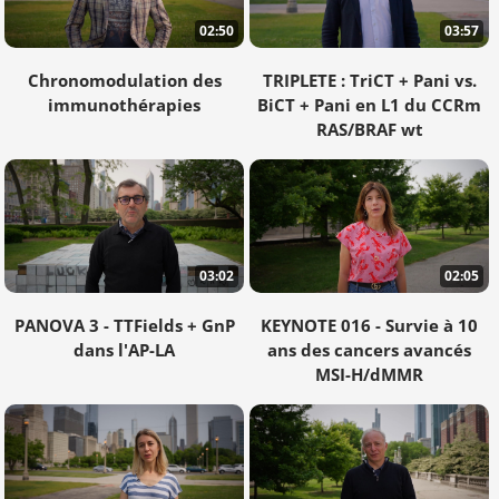
02:50
03:57
Chronomodulation des
TRIPLETE : TriCT + Pani vs.
immunothérapies
BiCT + Pani en L1 du CCRm
RAS/BRAF wt
03:02
02:05
PANOVA 3 - TTFields + GnP
KEYNOTE 016 - Survie à 10
dans l'AP-LA
ans des cancers avancés
MSI-H/dMMR