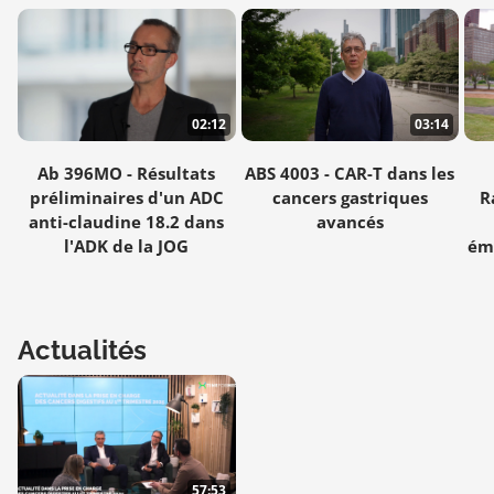
02:12
03:14
Ab 396MO - Résultats
ABS 4003 - CAR-T dans les
préliminaires d'un ADC
cancers gastriques
R
anti-claudine 18.2 dans
avancés
l'ADK de la JOG
éme
Actualités
57:53